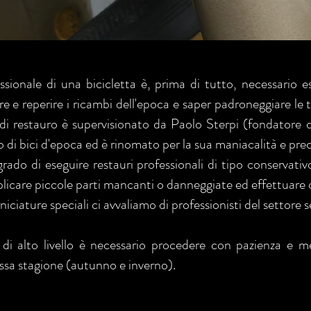
sionale di una bicicletta è, prima di tutto, necessario e
uare e reperire i ricambi dell'epoca e saper padroneggiare le
 di restauro è supervisionato da Paolo Sterpi (fondatore 
di bici d'epoca ed è rinomato per la sua maniacalità e prec
grado di eseguire restauri professionali di tipo conservativ
replicare piccole parti mancanti o danneggiate ed effettuare 
ciature speciali ci avvaliamo di professionisti del settore s
di alto livello è necessario procedere con pazienza e m
bassa stagione (autunno e inverno).